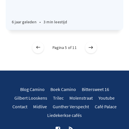
6 jaar geleden
•
3 min leestijd
Pagina 5 of 11
Blog Camino
Boek Camino
Bittersweet 16
Gilbert Looskens
Trilec
Molenstraat
Youtube
Contact
Midlive
Gunther Verspecht
Café Palace
Liedekerkse cafés