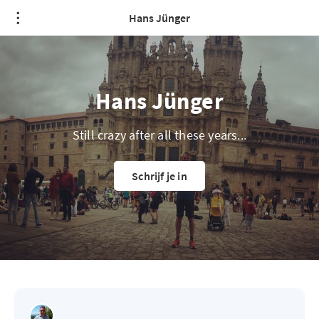
Hans Jünger
Hans Jünger
Still crazy after all these years...
Schrijf je in