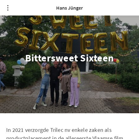
Hans Jünger
Bittersweet Sixteen
In 2021 verzorgde Trilec nv enkele zaken als
productplacement in de allereerste Vlaamse film