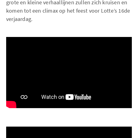
grote en kleine verhaallijnen zullen zich kruisen en
komen tot een climax op het feest voor Lotte’s 16de
verjaardag.