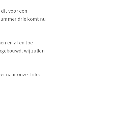
 dit voor een
e nummer drie komt nu
nen en af en toe
pgebouwd, wij zullen
er naar onze Trilec-