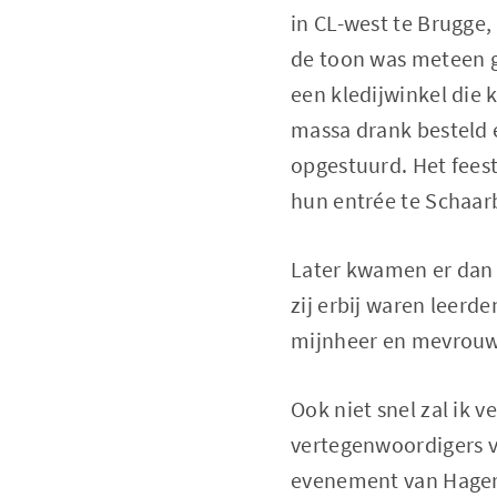
in CL-west te Brugge
de toon was meteen 
een kledijwinkel die
massa drank besteld e
opgestuurd. Het fees
hun entrée te Schaar
Later kwamen er dan 
zij erbij waren leerd
mijnheer en mevrouw
Ook niet snel zal ik 
vertegenwoordigers v
evenement van Hager