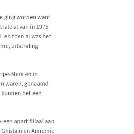
je ging worden want
ale al van in 1975
L en toen al was het
me, uitstraling
 Erpe-Mere en in
iden waren, genaamd
e kunnen het een
 een apart filiaal aan
t-Ghislain en Annemie