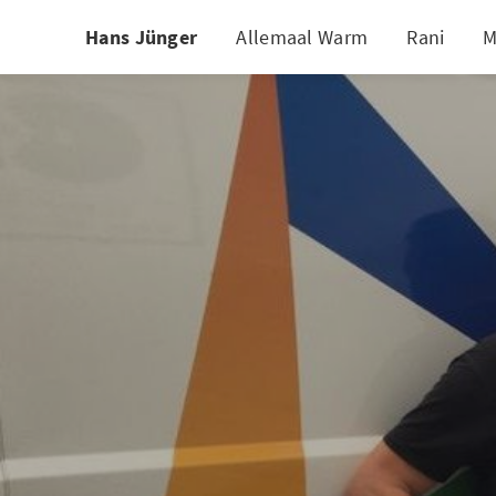
Hans Jünger
Allemaal Warm
Rani
M