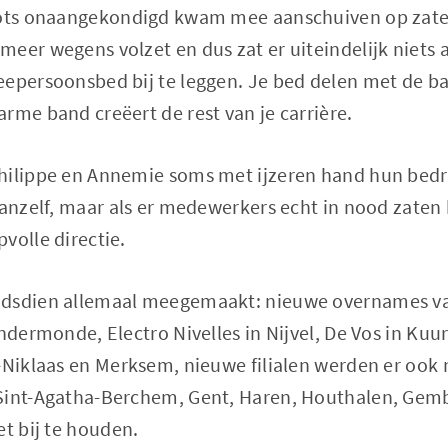
lots onaangekondigd kwam mee aanschuiven op zate
meer wegens volzet en dus zat er uiteindelijk niets
epersoonsbed bij te leggen. Je bed delen met de baa
rme band creëert de rest van je carrière.
ilippe en Annemie soms met ijzeren hand hun bedrijf
vanzelf, maar als er medewerkers echt in nood zaten
volle directie.
ndsdien allemaal meegemaakt: nieuwe overnames van
ndermonde, Electro Nivelles in Nijvel, De Vos in Kuur
-Niklaas en Merksem, nieuwe filialen werden er ook 
Sint-Agatha-Berchem, Gent, Haren, Houthalen, Gem
et bij te houden.