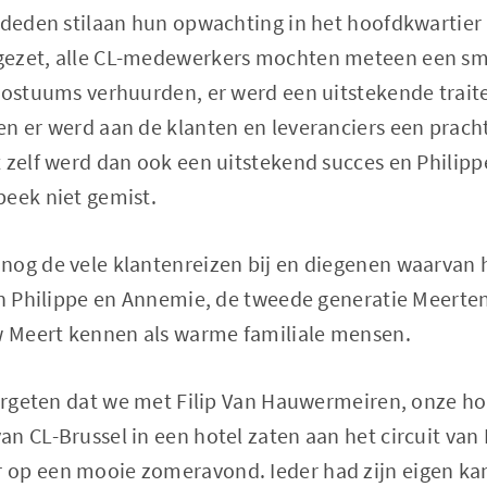
, deden stilaan hun opwachting in het hoofdkwartie
gezet, alle CL-medewerkers mochten meteen een sm
 kostuums verhuurden, er werd een uitstekende trait
n er werd aan de klanten en leveranciers een pracht
t zelf werd dan ook een uitstekend succes en Phili
beek niet gemist.
nog de vele klantenreizen bij en diegenen waarvan h
en Philippe en Annemie, de tweede generatie Meerten
 Meert kennen als warme familiale mensen.
vergeten dat we met Filip Van Hauwermeiren, onze h
an CL-Brussel in een hotel zaten aan het circuit va
 op een mooie zomeravond. Ieder had zijn eigen k