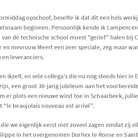
rmiddag opschoof, besefte ik dat dit een hels werk
elsnaam beginnen. Persoonlijk kende ik Lampencentr
 van de technische school moest “gerief” halen bij C
er en mevrouw Meert een zeer speciale, zeg maar war
 en leveranciers.
en ikzelf, en vele collega’s die nu nog steeds hier in
f zijn, een groot 30-jarig jubileum aan het voorbere
am er plots een nieuwe wind toe in Schaarbeek, julli
t “le beaujolais nouveau est arrivé”.
ie we eigenlijk eerst niet zoveel zagen omdat zij elk
ilippe in het overgenomen Dorhex te Ronse en Sain