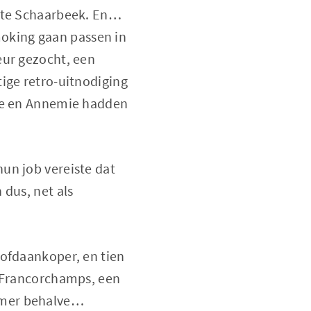
r te Schaarbeek. En…
oking gaan passen in
eur gezocht, een
ige retro-uitnodiging
ppe en Annemie hadden
un job vereiste dat
 dus, net als
oofdaankoper, en tien
n Francorchamps, een
amer behalve…