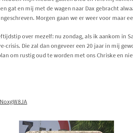
en gat en mij met de wagen naar Dax gebracht alwaa
 ingeschreven. Morgen gaan we er weer voor maar ee
ftijdstip over mezelf: nu zondag, als ik aankom in S
ve-crisis. Die zal dan ongeveer een 20 jaar in mij g
lan om rustig oud te worden met ons Chriske en ni
JwNoxgW8JA