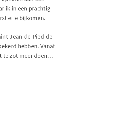
r ik in een prachtig
rst effe bijkomen.
aint-Jean-de-Pied-de-
ewoekerd hebben. Vanaf
et te zot meer doen…