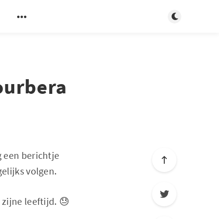
Schakel van k
ourbera
g een berichtje
gelijks volgen.
ijne leeftijd. 😓