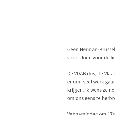
Geen Herman-Brusselm
voort doen voor de li
De VDAB dus, de Vlaa
enorm veel werk gaan
krijgen. Ik wens ze n
om ons eens te herb
Vannamiddag om 17u 