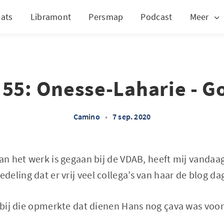
ats
Libramont
Persmap
Podcast
Meer
 55: Onesse-Laharie - G
Camino
•
7 sep. 2020
aan het werk is gegaan bij de VDAB, heeft mij vandaa
eling dat er vrij veel collega’s van haar de blog da
 bij die opmerkte dat dienen Hans nog çava was voor z