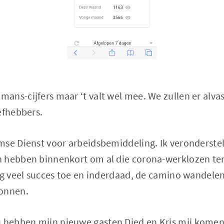
ans-cijfers maar ‘t valt wel mee. We zullen er alva
efhebbers.
mse Dienst voor arbeidsbemiddeling. Ik veronderste
 hebben binnenkort om al die corona-werklozen ter
og veel succes toe en inderdaad, de camino wandelen
ronnen.
hebben mijn nieuwe gasten Died en Kris mij komen