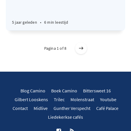
5 jaar geleden
•
6 min leestijd
Pagina 1 of 8
Blog Camino
Boek Camino
Bittersweet 16
Gilbert Looskens
Trilec
Molenstraat
Youtube
Contact
Midlive
Gunther Verspecht
Café Palace
Liedekerkse cafés