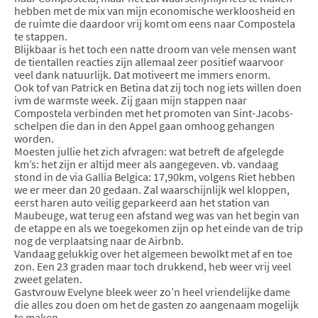
hebben met de mix van mijn economische werkloosheid en
de ruimte die daardoor vrij komt om eens naar Compostela
te stappen.
Blijkbaar is het toch een natte droom van vele mensen want
de tientallen reacties zijn allemaal zeer positief waarvoor
veel dank natuurlijk. Dat motiveert me immers enorm.
Ook tof van Patrick en Betina dat zij toch nog iets willen doen
ivm de warmste week. Zij gaan mijn stappen naar
Compostela verbinden met het promoten van Sint-Jacobs-
schelpen die dan in den Appel gaan omhoog gehangen
worden.
Moesten jullie het zich afvragen: wat betreft de afgelegde
km’s: het zijn er altijd meer als aangegeven. vb. vandaag
stond in de via Gallia Belgica: 17,90km, volgens Riet hebben
we er meer dan 20 gedaan. Zal waarschijnlijk wel kloppen,
eerst haren auto veilig geparkeerd aan het station van
Maubeuge, wat terug een afstand weg was van het begin van
de etappe en als we toegekomen zijn op het einde van de trip
nog de verplaatsing naar de Airbnb.
Vandaag gelukkig over het algemeen bewolkt met af en toe
zon. Een 23 graden maar toch drukkend, heb weer vrij veel
zweet gelaten.
Gastvrouw Evelyne bleek weer zo’n heel vriendelijke dame
die alles zou doen om het de gasten zo aangenaam mogelijk
te maken.