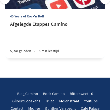
40 Years of Rock'n Roll
Afgelegde Etappes Camino
5 jaar geleden
•
15 min leestijd
Blog Camino
Boek Camino
Bittersweet 16
Gilbert Looskens
Trilec
Molenstraat
Youtube
Contact
Midlive
Gunther Verspecht
Café Palace