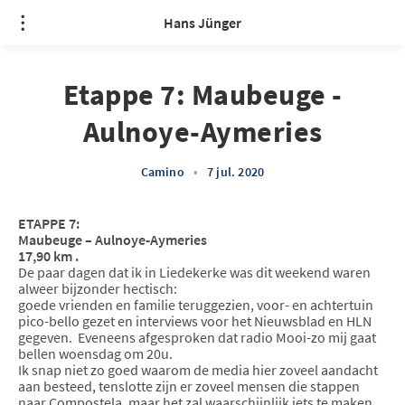
Hans Jünger
Etappe 7: Maubeuge -
Aulnoye-Aymeries
Camino
•
7 jul. 2020
ETAPPE 7:
Maubeuge – Aulnoye-Aymeries
17,90 km .
De paar dagen dat ik in Liedekerke was dit weekend waren
alweer bijzonder hectisch:
goede vrienden en familie teruggezien, voor- en achtertuin
pico-bello gezet en interviews voor het Nieuwsblad en HLN
gegeven. Eveneens afgesproken dat radio Mooi-zo mij gaat
bellen woensdag om 20u.
Ik snap niet zo goed waarom de media hier zoveel aandacht
aan besteed, tenslotte zijn er zoveel mensen die stappen
naar Compostela, maar het zal waarschijnlijk iets te maken