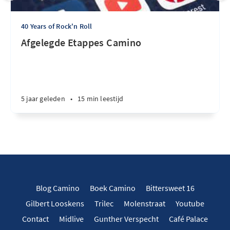
40 Years of Rock'n Roll
Afgelegde Etappes Camino
5 jaar geleden
•
15 min leestijd
Blog Camino
Boek Camino
Bittersweet 16
Gilbert Looskens
Trilec
Molenstraat
Youtube
Contact
Midlive
Gunther Verspecht
Café Palace