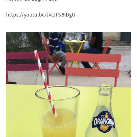
https://youtu.be/tvtJPs8IDgU