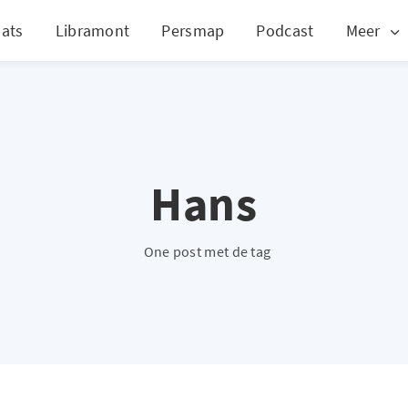
ats
Libramont
Persmap
Podcast
Meer
Hans
One post met de tag