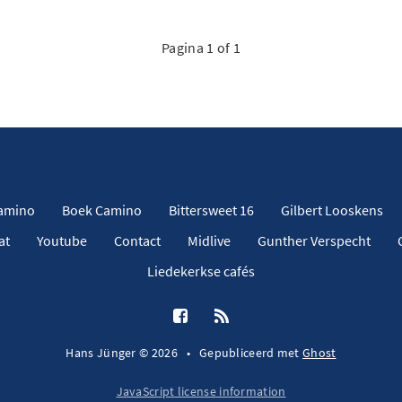
Pagina 1 of 1
Camino
Boek Camino
Bittersweet 16
Gilbert Looskens
at
Youtube
Contact
Midlive
Gunther Verspecht
Liedekerkse cafés
Hans Jünger © 2026
•
Gepubliceerd met
Ghost
JavaScript license information