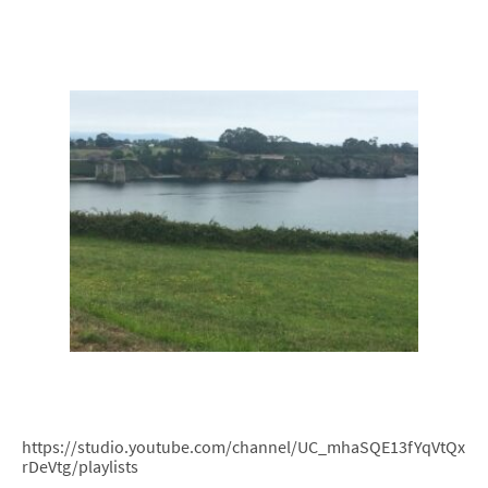
https://studio.youtube.com/channel/UC_mhaSQE13fYqVtQx
rDeVtg/playlists