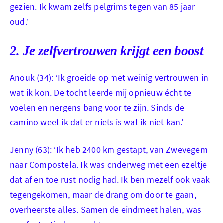
gezien. Ik kwam zelfs pelgrims tegen van 85 jaar
oud.’
Jenny en haar ezel in het voorjaar
2. Je zelfvertrouwen krijgt een boost
van 1998.
Anouk (34): ‘Ik groeide op met weinig vertrouwen in
wat ik kon. De tocht leerde mij opnieuw écht te
voelen en nergens bang voor te zijn. Sinds de
camino weet ik dat er niets is wat ik niet kan.’
Jenny (63): ‘Ik heb 2400 km gestapt, van Zwevegem
naar Compostela. Ik was onderweg met een ezeltje
dat af en toe rust nodig had. Ik ben mezelf ook vaak
tegengekomen, maar de drang om door te gaan,
overheerste alles. Samen de eindmeet halen, was