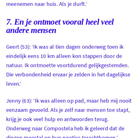
meenemen naar huis. Als je durft.’
Anouk en Jasper
7. En je ontmoet vooral heel veel
andere mensen
Geert (53): ‘Ik was al tien dagen onderweg toen ik
eindelijk eens 10 km alleen kon stappen door de
natuur. Ik ontmoette voortdurend gelijkgestemden.
Die verbondenheid ervaar je zelden in het dagelijkse
leven.’
Jenny (63): ‘Ik was alleen op pad, maar heb mij nooit
eenzaam gevoeld. Als je zelf naar mensen toe stapt,
krijg je ook veel hulp en antwoorden terug.
Onderweg naar Compostela heb ik geleerd dat de
dingen meestal op hun pootjes terechtkomen.’