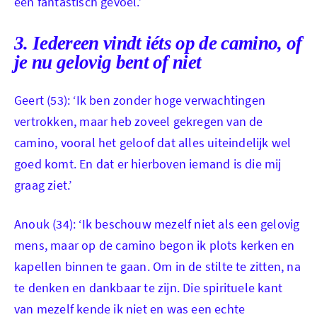
een fantastisch gevoel.’
anouk_bezinningsmoment_Hontan
3. Iedereen vindt iéts op de camino, of
as.jpg
je nu gelovig bent of niet
Geert (53): ‘Ik ben zonder hoge verwachtingen
vertrokken, maar heb zoveel gekregen van de
camino, vooral het geloof dat alles uiteindelijk wel
goed komt. En dat er hierboven iemand is die mij
graag ziet.’
Anouk (34): ‘Ik beschouw mezelf niet als een gelovig
mens, maar op de camino begon ik plots kerken en
kapellen binnen te gaan. Om in de stilte te zitten, na
te denken en dankbaar te zijn. Die spirituele kant
van mezelf kende ik niet en was een echte